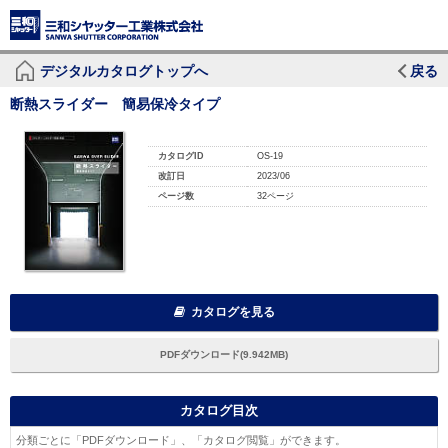
デジタルカタログトップへ
戻る
断熱スライダー 簡易保冷タイプ
カタログID
OS-19
改訂日
2023/06
ページ数
32ページ
カタログを見る
PDFダウンロード(9.942MB)
カタログ目次
分類ごとに「PDFダウンロード」、「カタログ閲覧」ができます。