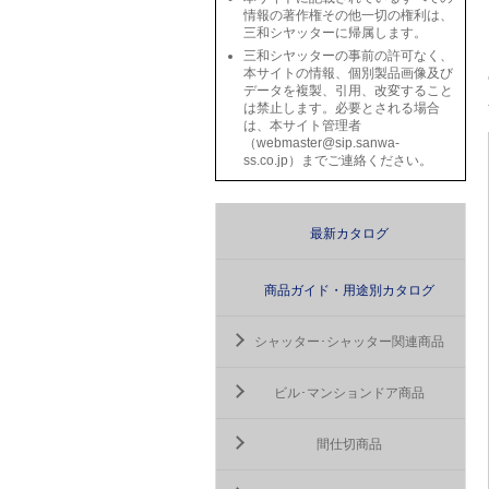
情報の著作権その他一切の権利は、
三和シヤッターに帰属します。
三和シヤッターの事前の許可なく、
本サイトの情報、個別製品画像及び
データを複製、引用、改変すること
は禁止します。必要とされる場合
は、本サイト管理者
（webmaster@sip.sanwa-
ss.co.jp）までご連絡ください。
最新カタログ
商品ガイド・用途別カタログ
シャッター･シャッター関連商品
ビル･マンションドア商品
間仕切商品