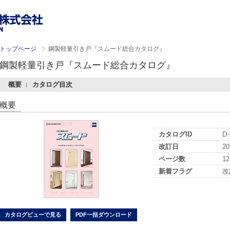
トップページ
鋼製軽量引き戸『スムード総合カタログ』
鋼製軽量引き戸『スムード総合カタログ』
概要
カタログ目次
概要
カタログID
D-
改訂日
20
ページ数
1
新着フラグ
改
カタログビューで見る
PDF一括ダウンロード