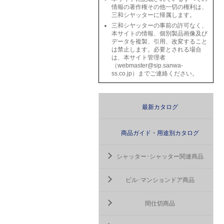
情報の著作権その他一切の権利は、
三和シヤッターに帰属します。
三和シヤッターの事前の許可なく、
本サイトの情報、個別製品画像及び
データを複製、引用、改変すること
は禁止します。必要とされる場合
は、本サイト管理者
（webmaster@sip.sanwa-
ss.co.jp）までご連絡ください。
最新カタログ
商品ガイド・用途別カタログ
シャッター･シャッター関連商品
ビル･マンションドア商品
間仕切商品