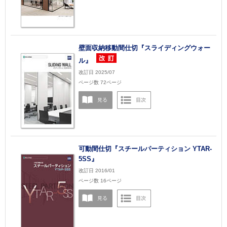
壁面収納移動間仕切『スライディングウォー
ル』
改訂日 2025/07
ページ数 72ページ
可動間仕切『スチールパーティション YTAR-
5SS』
改訂日 2016/01
ページ数 16ページ