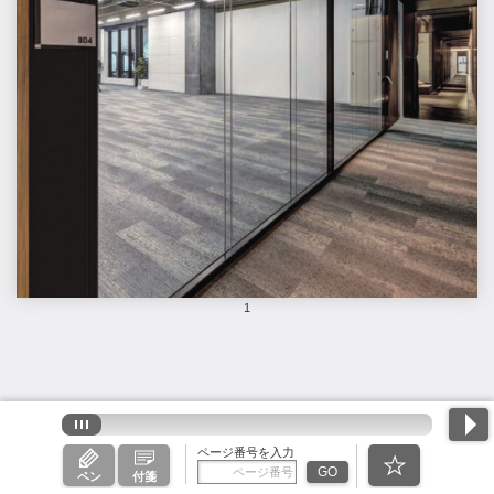
1
ページ番号を入力
GO
ペン
付箋