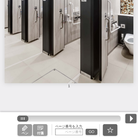
1
ページ番号を入力
GO
ペン
付箋