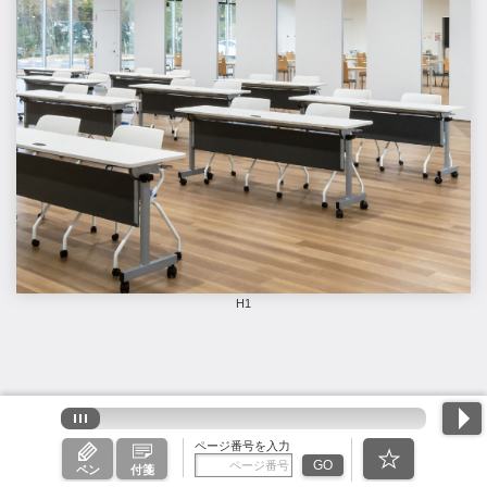
H1
ページ番号を入力
GO
ペン
付箋