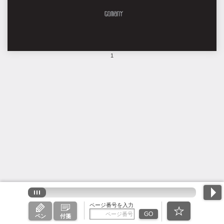
1
ページ番号を入力
GO
ペン
付箋