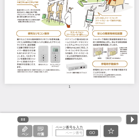
1
ページ番号を入力
GO
ペン
付箋