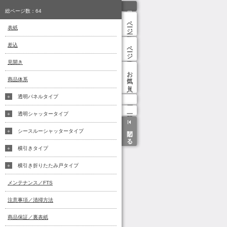
総ページ数：
64
ページ一覧
表紙
差込
ページ検索
見開き
お気に入り
商品体系
透明パネルタイプ
透明シャッタータイプ
閉じる
シースルーシャッタータイプ
横引きタイプ
横引き折りたたみ戸タイプ
メンテナンス／FTS
注意事項／清掃方法
商品保証／裏表紙