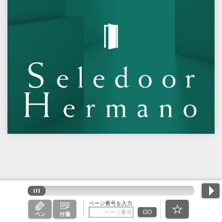
ページ番号を入力
GO
ペン
付箋