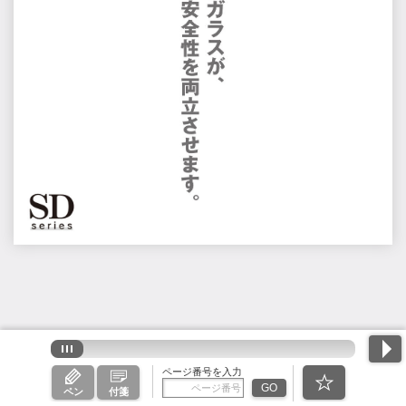
ページ番号を入力
GO
ペン
付箋