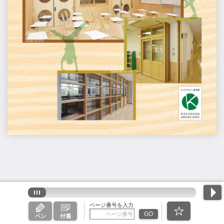
ページ番号を入力
GO
ペン
付箋