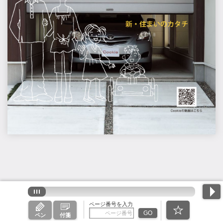
ページ番号を入力
GO
ペン
付箋