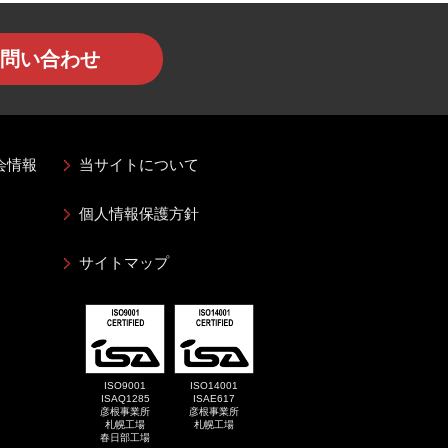
問い合わせ
会情報
当サイトについて
個人情報保護方針
サイトマップ
ISO9001
ISO14001
ISAQ1285
ISAE617
彦根事業所
彦根事業所
札幌工場
札幌工場
春日部工場