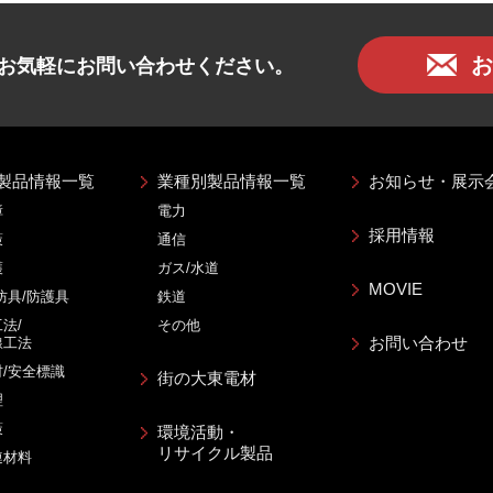
お
お気軽にお問い合わせください。
製品情報一覧
業種別製品情報一覧
お知らせ・展示
障
電力
採用情報
策
通信
護
ガス/水道
MOVIE
防具/防護具
鉄道
法/
その他
お問い合わせ
線工法
/安全標識
街の大東電材
理
策
環境活動・
リサイクル製品
連材料