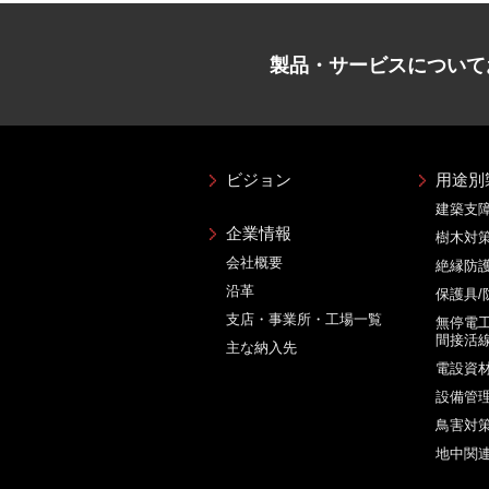
製品・サービスについて
ビジョン
用途別
建築支
企業情報
樹木対
会社概要
絶縁防
沿革
保護具/
支店・事業所・工場一覧
無停電工
間接活
主な納入先
電設資材
設備管
鳥害対
地中関